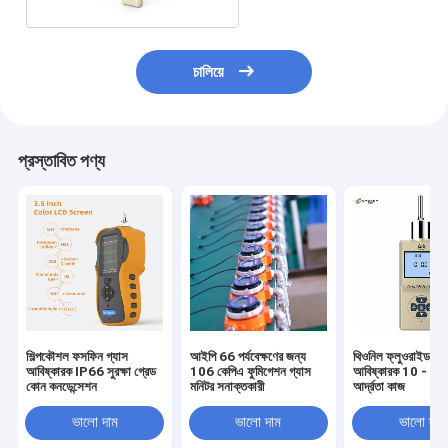
চালিয়ে
প্রস্তাবিত পণ্য
শিল্পকৌশল ফসফিন গ্যাস
আইপি 66 পর্যবেক্ষণের জন্য
থিওনিল ফ্লুওরাইড উপধ
আবিষ্কারক IP66 সুরক্ষা গ্রেড
106 কেপিএ ফুমিগেশন গ্যাস
আবিষ্কারক 10 - 
কোন কনডেন্সেশন
মনিটর সনাক্তকারী
আর্দ্রতা কাজ
ভালো দাম
ভালো দাম
ভালো দাম