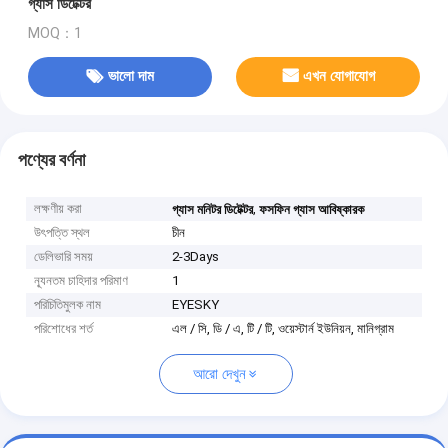
গ্যাস ডিটেক্টর
MOQ：1
ভালো দাম
এখন যোগাযোগ
পণ্যের বর্ণনা
লক্ষণীয় করা
,
গ্যাস মনিটর ডিটেক্টর
ফসফিন গ্যাস আবিষ্কারক
উৎপত্তি স্থল
চীন
ডেলিভারি সময়
2-3Days
ন্যূনতম চাহিদার পরিমাণ
1
পরিচিতিমুলক নাম
EYESKY
পরিশোধের শর্ত
এল / সি, ডি / এ, টি / টি, ওয়েস্টার্ন ইউনিয়ন, মানিগ্রাম
আরো দেখুন