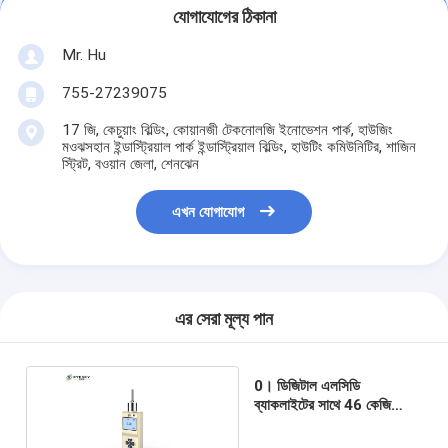
যোগাযোগের ঠিকানা
Mr. Hu
755-27239075
17 জি, কেচুয়াং বিল্ডিং, কোয়ানজী টেকনোলজি ইনোভেশন পার্ক, হাউজিং
মওঝসহান ইন্ডাস্ট্রিয়াল পার্ক ইন্ডাস্ট্রিয়াল বিল্ডিং, হাউটিং কমিউনিটির, শাজিন
স্ট্রিট, বওয়ান জেলা, শেনঝেন
এখন যোগাযোগ
এর সেরা মূল্য পান
0। ডিজিটাল এলসিডি
ব্যাকলাইটের সাথে 46 কেজি
মেথাইল ব্রোমাইড ফিমেশন গ্যাস
ডিটেক্টর